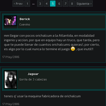
< Prev
1
←
3
4
5
6
7
8
Siguiente >
Derick
Cuevino
mm llegar con pocos orichalcum a la Atlantida, en modalidad
ingenio y accion, por que en equipo hay un truco, que tarda, pero
que te puede llenar de cuantos orichalcums quieras!, por cierto,
es algo por lo cual nunca lo termine el juego
, que inutil!!
17/May/2006
Jaguar
Gorila de 3 cabezas
tenes q' usar la maquina fabricadora de orichalcum
17/May/2006