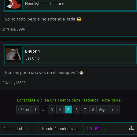
Moonlight Ice Wizzard
yo no todo. pero si no entendia nada
21/May/2006
Byyorg
Vestigio
Eso me paso una ves en el monquey 1
23/May/2006
(Conectate o creá una cuenta para responder este tema)
< Prev
1
←
3
4
5
6
7
8
Siguiente >
Comunidad
...
Mundo Abandonware
IBM PC