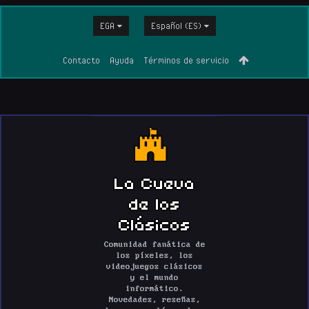
EGA
Español (ES)
Contacto
Ayuda
Términos de servicio
La Cueva
de los
Clásicos
Comunidad fanática de
los píxeles, los
videojuegos clásicos
y el mundo
informático.
Novedades, reseñas,