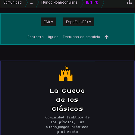
Comunidad
...
Mundo Abandonware
IBM PC
EGA
Español (ES)
Contacto
Ayuda
Términos de servicio
La Cueva
de los
Clásicos
Comunidad fanática de
los píxeles, los
videojuegos clásicos
y el mundo