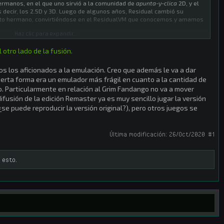
ermanos, en el que uno sirvió a la comunidad de
apunta-y-clica
2D, y el
s decir, los 2.5D y 3D. Luego de algunos años, Residual cambió su
ecto hermano, convirtiéndose en el ResidualVM que conocemos y amamos
Haz clic para expandir...
no también un montón de código entre ambos proyectos, al punto de que
 otro lado de la fusión.
os juegos, fue mayormente el código gráfico lo que realmente diferenció
 códigos básicos sincronizados conllevó esfuerzo, un esfuerzo que ya
anunciamos el que probablemente sea el cambio más grande en la
os los aficionados a la emulación. Creo que además le va a dar
ScummVM.
erta forma era un emulador más frágil en cuanto a la cantidad de
o. Particularmente en relación al Grim Fandango no va a mover
 un proyecto separado, sino parte integral de ScummVM. Esto significa
fusión de la edición Remaster ya es muy sencillo jugar la versión
cummVM conb nuestro
theme
, así como correr juegos como Grim Fandango
 ¿se puede reproducir la versión original?), pero otros juegos se
ecto separado, pero creemos que será igualmente divertido de aquí en
Última modificación:
26/Oct/2020
#1
do, es esto: nadie sabe qué pasará al final del trayecto, así que lo mejor es
 esto.
s - lamento no recordar las citas en castellano del doblaje latino.