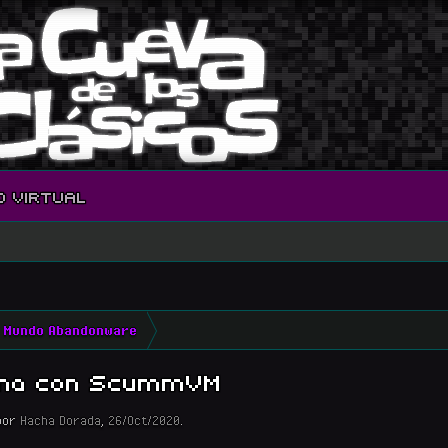
O VIRTUAL
Mundo Abandonware
iona con ScummVM
por
Hacha Dorada
,
26/Oct/2020
.