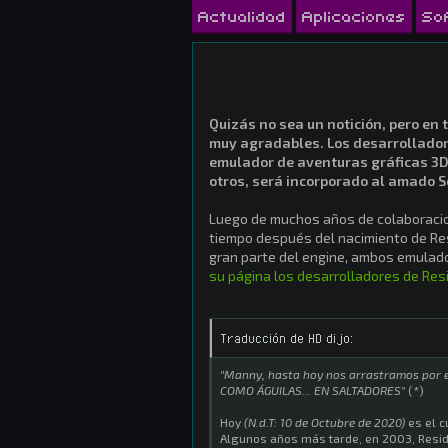
Actualidad
Aplicaciones
So
Quizás no sea un notición, pero en
muy agradables. Los desarrollado
emulador de aventuras gráficas 3D
otros, será incorporado al amado
Luego de muchos años de colaboracio
tiempo después del nacimiento de Res
gran parte del engine, ambos emulad
su página los desarrolladores de Re
Traducción de HD dijo:
"Manny, hasta hoy nos arrastramos por el
COMO ÁGUILAS... EN SALTADORES"
(*)
Hoy
(N.d.T: 10 de Octubre de 2020)
es el 
Algunos años más tarde, en 2003, Residu