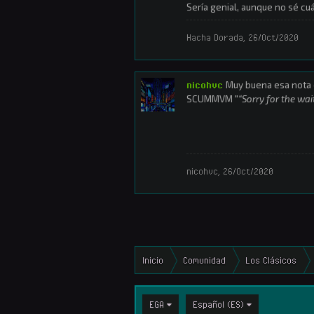
Sería genial, aunque no sé cuá
Hacha Dorada
,
26/Oct/2020
nicohvc
Muy buena esa nota c
SCUMMVM "
“Sorry for the wai
nicohvc
,
26/Oct/2020
Inicio
Comunidad
Los Clásicos
EGA
Español (ES)