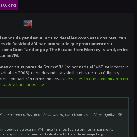
ftware
 tiempos de pandemia incluso detalles como este nos resultan
res de ResidualVM han anunciado que prontamente su
 como Grim Fandango y The Escape from Monkey Island, entre
 ScummVM.
nes con sus pares de ScummVM (no por nada el "VM" se incorporó
idual en 2003), considerando las similitudes de los códigos y
ores compartirán un mismo envase.
Esto es lo que comunicaron en
sidualVM hace unos días
:
 suelo como ratas, pero desde ahora, nos elevaremos! Cómo águilas! Sí!
cumpleaños de ScummVM; hace 19 años fue su primer lanzamiento.
al siguió ese camino, el 15 de Agosto. Ha sido un viaje largo e