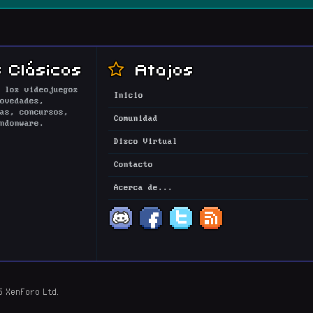
 Clásicos
Atajos
 los videojuegos
Inicio
ovedades,
as, concursos,
Comunidad
ndonware.
Disco Virtual
Contacto
Acerca de...
5 XenForo Ltd.