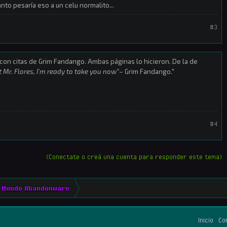
nto pesaría eso a un celu normalito...
#3
on citas de Grim Fandango. Ambas páginas lo hicieron. De la de
t Mr. Flores, I’m ready to take you now”
– Grim Fandango."
#4
(Conectate o creá una cuenta para responder este tema)
Mundo Abandonware
Inicio
Co