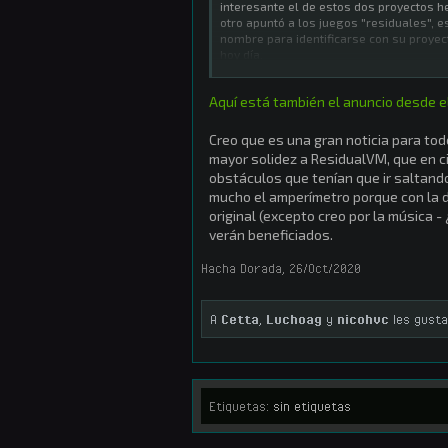
interesante el de estos dos proyectos h
otro apuntó a los juegos "residuales", e
nombre para identificarse con su proy
hoy día.
No sólo hemos compartido el sufijo, si
Aquí está también el anuncio desde el
más allá de los
engines
específicos de l
a ResidualVM de ScummVM. Mantener los
no tendremos que invertir, ya que hoy 
Creo que es una gran noticia para tod
historia de ResidualVM: su fusión con 
mayor solidez a ResidualVM, que en ci
obstáculos que tenían que ir saltand
Así es, desde hoy, ResidualVM no es más
mucho el amperímetro porque con la di
que eventualmente podrás ejecutar S
original (excepto creo por la música -
directamente desde ScummVM.
[...]
verán beneficiados.
Ha sido un viaje divertido como un proy
adelante.
Hacha Dorada
,
26/Oct/2020
"Sabes, cariño, si hay algo que he aprendi
disfrutar del viaje" - Grim Fandango (*)
A
Cetta
,
Luchoag
y
nicohvc
les gusta
(*) Traducción mía de las líneas en inglé
Etiquetas:
sin etiquetas