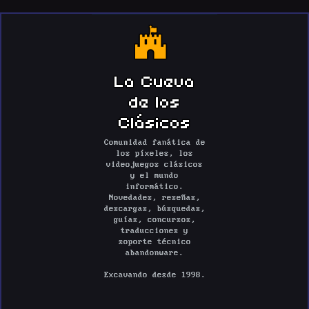
La Cueva
de los
Clásicos
Comunidad fanática de
los píxeles, los
videojuegos clásicos
y el mundo
informático.
Novedades, reseñas,
descargas, búsquedas,
guías, concursos,
traducciones y
soporte técnico
abandonware.
Excavando desde 1998.