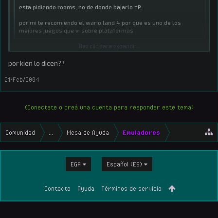
esta pidiendo rooms, no de donde bajarlo =P..
por mi te recomiendo el wario land 4 por que es uno de los
mejores juegos que vi sobre plataformas
Haz clic para expandir...
Idem
por kien lo dicen??
21/Feb/2004
(Conectate o creá una cuenta para responder este tema)
Comunidad
...
Mesa de Ayuda
Emuladores
EGA
Español (ES)
Contacto
Ayuda
Términos de servicio