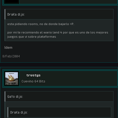
DraKa dijo:
esta pidiendo rooms, no de donde bajarlo =P..
por mi te recomiendo el wario land 4 por que es uno de los mejores
juegos que vi sobre plataformas
Idem
8/Feb/2004
trustys
Cuevino 64 Bits
GaYo dijo:
DraKa dijo: