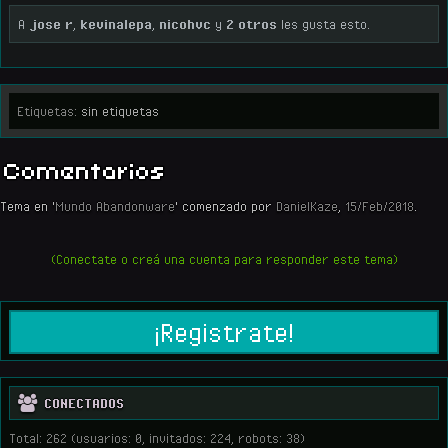
A
jose r
,
kevinalepa
,
nicohvc
y
2 otros
les gusta esto.
Etiquetas:
sin etiquetas
Comentarios
Tema en '
Mundo Abandonware
' comenzado por
DanielKaze
,
15/Feb/2018
.
(Conectate o creá una cuenta para responder este tema)
¡Registrate!
CONECTADOS
Total: 262 (usuarios: 0, invitados: 224, robots: 38)