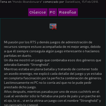
Tema en '
Mundo Abandonware
' comenzado por
DanielKaze
,
15/Feb/2018
.
Clásicos
PC
Reseñas
Mi pasión por los RTS y demás juegos de administración de
recursos siempre estuvo acompañada de mi mejor amigo, debido
a que él siempre conseguía algún juego interesante o hacíamos
partidas en dueto.
Un día me mostró un juego que combinaba esos dos géneros que
adoraba llamado “Stronghold”.
Mientras estaba en plena batalla y tratando de contener todo
un asedio enemigo, me explicó cada detalle del juego y yo estaba
en completa fascinación por la perfecta combinación de géneros.
Lastimosamente mi PC no lo corría así que no le pude pedir
prestado dicho juego.
Años después, mientras pasaba por uno de esos cuchitrís en el
cual al vendedor sólo le faltaba una pata de palo y un parche en
el ojo, lo vi… vi en la vitrina un juego con el nombre “Stronghold” y
sin pensarlo lo compré.