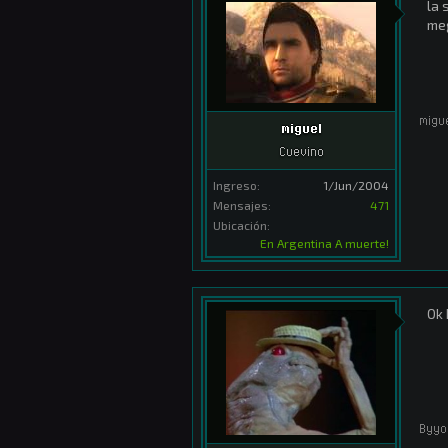
la 
meg
migu
miguel
Cuevino
Ingreso:
1/Jun/2004
Mensajes:
471
Ubicación:
En Argentina A muerte!
Ok 
Byyo