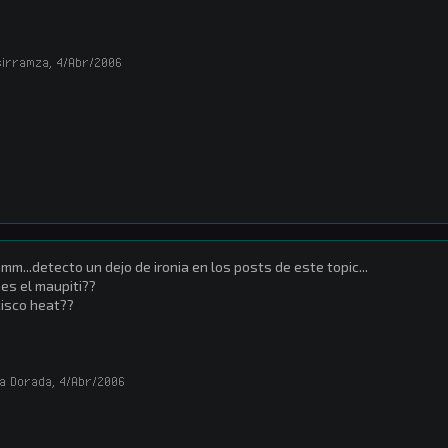
sirramza
,
4/Abr/2006
m...detecto un dejo de ironia en los posts de este topic...
es el maupiti??
cisco heat??
a Dorada
,
4/Abr/2006