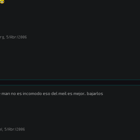
rg
,
5/Abr/2006
 man no es incomodo eso del meil es mejor.. bajarlos
el
,
5/Abr/2006