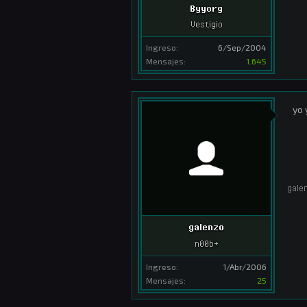
Byyorg
Vestigio
Ingreso:
6/Sep/2004
Mensajes:
1.645
yo 
gale
galenzo
n00b+
Ingreso:
1/Abr/2006
Mensajes:
25