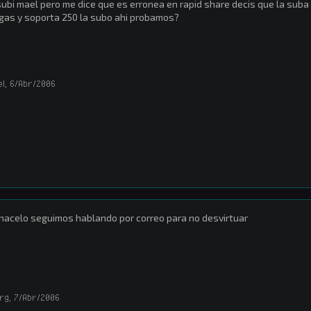
subi mael pero me dice que es erronea en rapid share decis que la su
as y soporta 250 la subo ahi probamos?
el
,
6/Abr/2006
hacelo seguimos hablando por correo para no desvirtuar
rg
,
7/Abr/2006