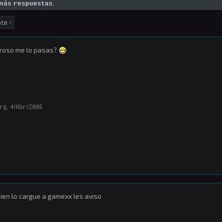
 más respuestas.
nte >
roso me lo pasas?
rg
,
4/Abr/2006
bien lo cargue a gamexx les aviso