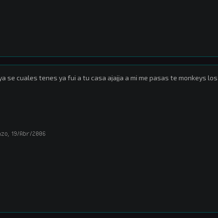
ya se cuales tenes ya fui a tu casa ajajja a mi me pasas te monkeys los
nzo
,
19/Abr/2006