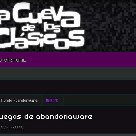
O VIRTUAL
Mundo Abandonware
IBM PC
juegos de abandonaware
,
31/Mar/2006
.