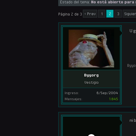
Estado del tema:
No está abierto para
< Prev
1
2
3
Siguie
Página 2 de 3
U g
Byyo
Byyorg
Vestigio
Ingreso:
6/Sep/2004
Mensajes:
1.645
ni 