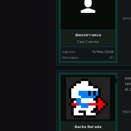
diox
dioxsirramza
Casi Cuevino
Ingreso:
19/Mar/2006
Mensajes:
87
mmm
ten
el 
Hach
Hacha Dorada