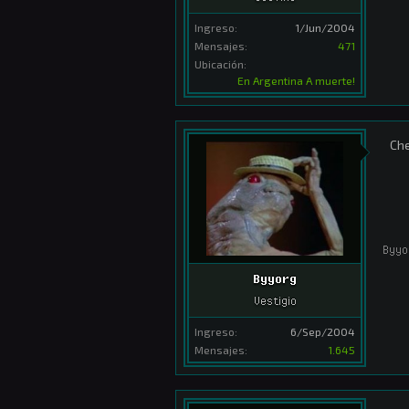
Ingreso:
1/Jun/2004
Mensajes:
471
Ubicación:
En Argentina A muerte!
Che
Byyo
Byyorg
Vestigio
Ingreso:
6/Sep/2004
Mensajes:
1.645