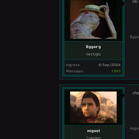
Ok
Byyo
Byyorg
Vestigio
Ingreso:
6/Sep/2004
Mensajes:
1.645
che
migu
miguel
Cuevino