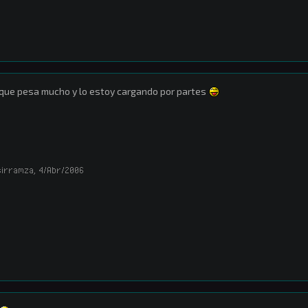
que pesa mucho y lo estoy cargando por partes
sirramza
,
4/Abr/2006