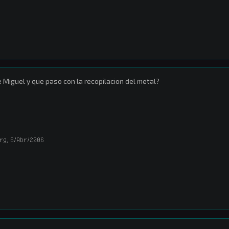
 Miguel y que paso con la recopilacion del metal?
rg
,
6/Abr/2006