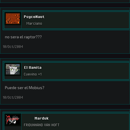
PsycoNaut
Marciano
no sera el raptor???
10/Oct/2004
El llamita
Cuevino +1
Puede ser el Mobius?
10/Oct/2004
Marduk
FRIDUNNAND VAN HOFT