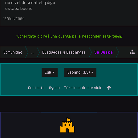
no es el descent el q digo
estaba bueno
15/Oct/2004
(Conectate o creá una cuenta para responder este tema)
Comunidad
...
Búsquedas y Descargas
Se Busca
EGA
Español (ES)
Contacto
Ayuda
Términos de servicio