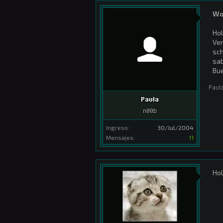
Wo
Hol
Ver
sch
sab
Bu
Paul
Paula
n00b
Ingreso:
30/Jul/2004
Mensajes:
11
Hol