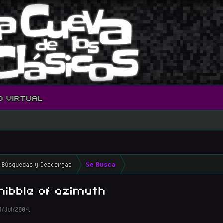
O VIRTUAL
Búsquedas y Descargas
Se Busca
nibble of azimuth
1/Jul/2004
.