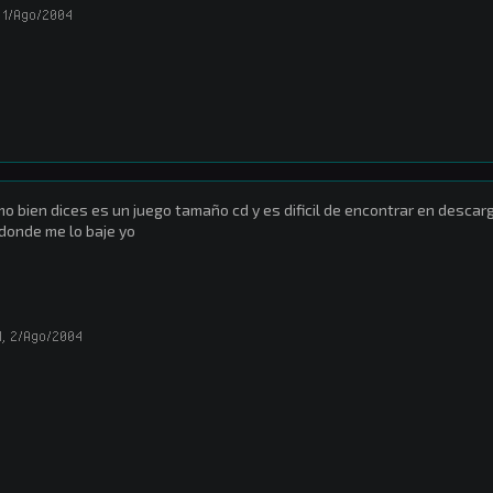
1/Ago/2004
o bien dices es un juego tamaño cd y es dificil de encontrar en descar
donde me lo baje yo
l
,
2/Ago/2004