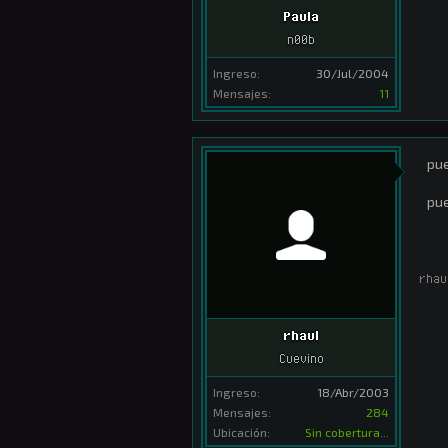
Paula
n00b
Ingreso:
30/Jul/2004
Mensajes:
11
pue
pue
rhau
rhaul
Cuevino
Ingreso:
18/Abr/2003
Mensajes:
284
Ubicación:
Sin cobertura...