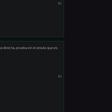
#2
ga directa, prueba en el emule que es
#3