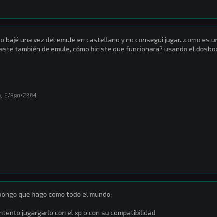
lo bajé una vez del emule en castellano y no consegui jugar...como es un
aste también de emule, cómo hiciste que funcionara? usando el dosbo
a
,
6/Ago/2004
ongo que hago como todo el mundo;
intento jugargarlo con el xp o con su compatibilidad