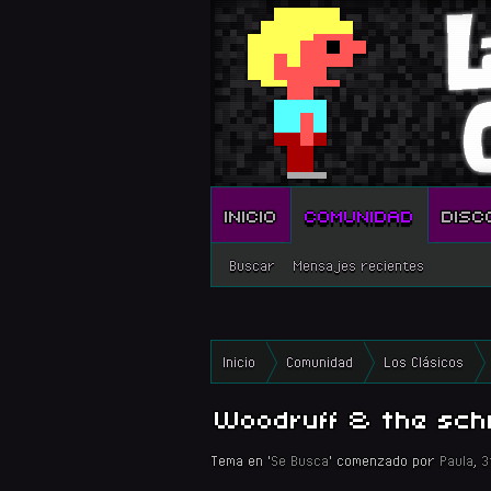
INICIO
COMUNIDAD
DISC
Buscar
Mensajes recientes
Inicio
Comunidad
Los Clásicos
Woodruff & the sch
Tema en '
Se Busca
' comenzado por
Paula
,
3