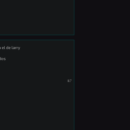
el de larry
sdos
#7