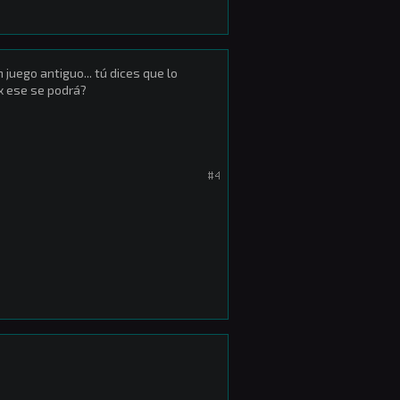
 juego antiguo... tú dices que lo
x ese se podrá?
#4