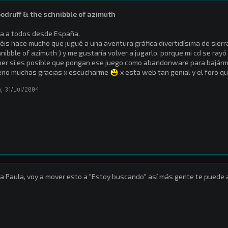
odruff & the schnibble of azimuth
a a todos desde España.
éis hace mucho que jugué a una aventura gráfica divertidísima de sierra
nibble of azimuth ) y me gustaría volver a jugarlo, porque mi cd se ray
er si es posible que pongan ese juego como abandonware para bajármel
eno muchas gracias x escucharme
x esta web tan genial y el foro q
a
,
31/Jul/2004
a Paula, voy a mover esto a "Estoy buscando" así más gente te puede a