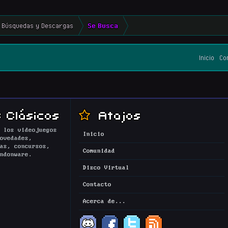
Búsquedas y Descargas
Se Busca
Inicio
Co
 Clásicos
Atajos
 los videojuegos
Inicio
ovedades,
as, concursos,
Comunidad
ndonware.
Disco Virtual
Contacto
Acerca de...