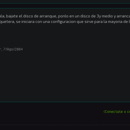
la, bajate el disco de arranque, ponlo en un disco de 3y medio y arranca
quetera, se iniciara con una configuracion que sirve para la mayoria de
r
,
7/Ago/2004
(Conectate o c