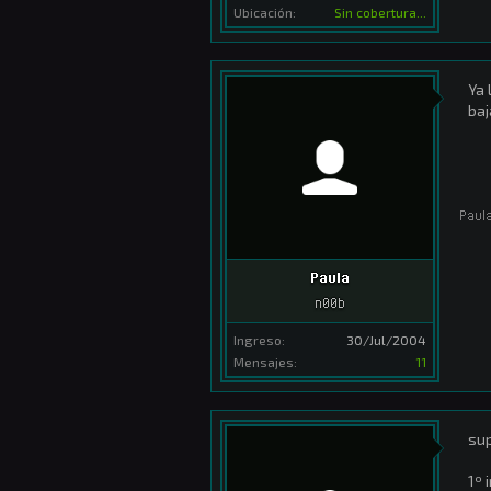
Ubicación:
Sin cobertura...
Ya 
baj
Paul
Paula
n00b
Ingreso:
30/Jul/2004
Mensajes:
11
sup
1º 