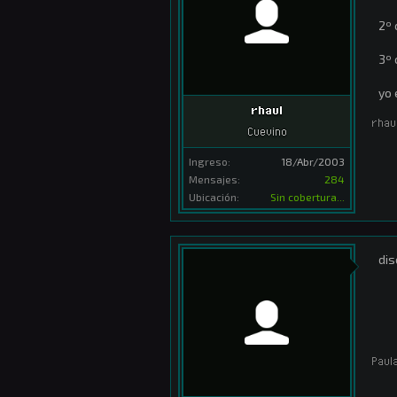
2º
3º 
yo 
rhaul
rhau
Cuevino
Ingreso:
18/Abr/2003
Mensajes:
284
Ubicación:
Sin cobertura...
dis
Paul