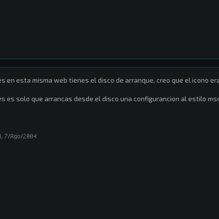
s en esta misma web tienes el disco de arranque, creo que el icono era 
s es solo que arrancas desde el disco una configurancion al estilo m
l
,
7/Ago/2004