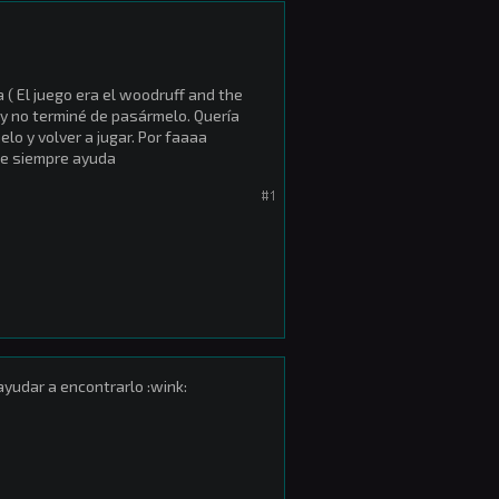
 ( El juego era el woodruff and the
ó y no terminé de pasármelo. Quería
o y volver a jugar. Por faaaa
ue siempre ayuda
#1
yudar a encontrarlo :wink: