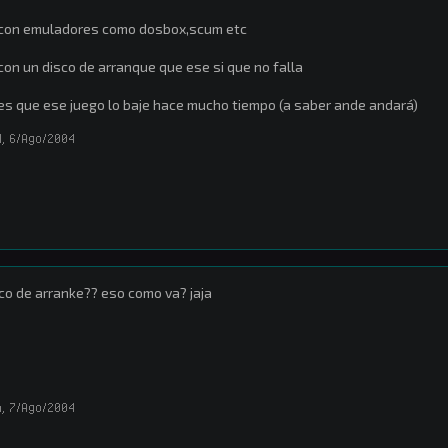
 con emuladores como dosbox,scum etc
con un disco de arranque que ese si que no falla
es que ese juego lo baje hace mucho tiempo (a saber ande andará)
l
,
6/Ago/2004
co de arranke?? eso como va? jaja
a
,
7/Ago/2004