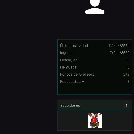
Última actividad:
11/Mar/2004
Ingreso:
7/Sep/2003
Mensajes:
132
Me gusta:
0
Puntos de trofeos:
249
Respuestas +1:
0
Seguidores
1