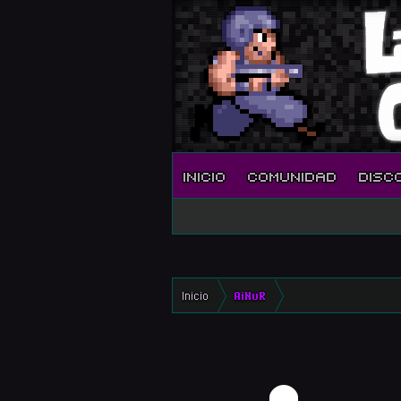
INICIO
COMUNIDAD
DISC
Inicio
AiNuR