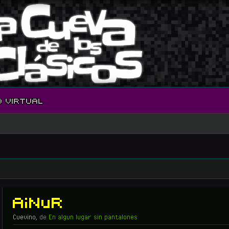
O VIRTUAL
AiNuR
Cuevino
,
de
En algun lugar sin pantalones