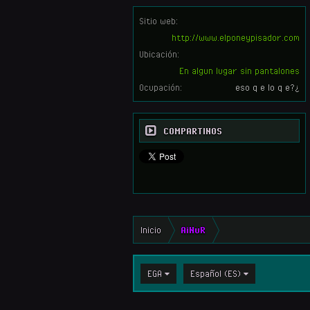
Sitio web:
http://www.elponeypisador.com
Ubicación:
En algun lugar sin pantalones
Ocupación:
eso q e lo q e?¿
COMPARTINOS
Inicio
AiNuR
EGA
Español (ES)