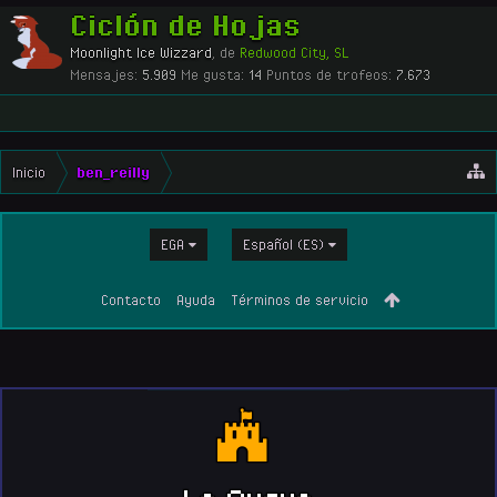
Ciclón de Hojas
Moonlight Ice Wizzard
,
de
Redwood City, SL
Mensajes:
5.909
Me gusta:
14
Puntos de trofeos:
7.673
Inicio
ben_reilly
EGA
Español (ES)
Contacto
Ayuda
Términos de servicio
La Cueva