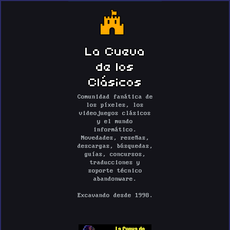
La Cueva
de los
Clásicos
Comunidad fanática de
los píxeles, los
videojuegos clásicos
y el mundo
informático.
Novedades, reseñas,
descargas, búsquedas,
guías, concursos,
traducciones y
soporte técnico
abandonware.
Excavando desde 1998.