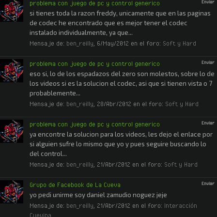
problema con juego de pc y control generico
Enviar
si tienes toda la razon freddy, unicamente que en las paginas
de codec he encontrado que es mejor tener el codec
instalado individualmente, ya que...
Mensaje de:
ben_reilly
,
6/May/2012
en el foro:
Soft y Hard
problema con juego de pc y control generico
Enviar
eso si, lo de los espadazos del zero son molestos, sobre lo de
los videos si es la solucion el codec, asi que si tienen vista o 7
probablemente...
Mensaje de:
ben_reilly
,
28/Abr/2012
en el foro:
Soft y Hard
problema con juego de pc y control generico
Enviar
ya encontre la solucion para los videos, les dejo el enlace por
si alguien sufre lo mismo que yo y pues seguire buscando lo
del control...
Mensaje de:
ben_reilly
,
21/Abr/2012
en el foro:
Soft y Hard
Grupo de Facebook de La Cueva
Enviar
yo pedi unirme soy daniel zamudio noguez jeje
Mensaje de:
ben_reilly
,
21/Abr/2012
en el foro:
Interacción
Cuevina