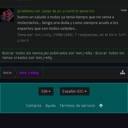
problema con juego de pc y control generico
Tema
bueno un saludo a todos ya tenia tiempo que no venia a
molestarlos... tengo una duda y como siempre acudo a los
expertos que son todos ustedes...
Tema por:
ben_reilly
,
21/Abr/2012
, 7 respuestas, en el foro:
Soft
y Hard
Buscar todos los mensajes publicados por ben_reilly
Buscar todos los
temas creados por ben_reilly
Inicio
ben_reilly
EGA
Español (ES)
Contacto
Ayuda
Términos de servicio