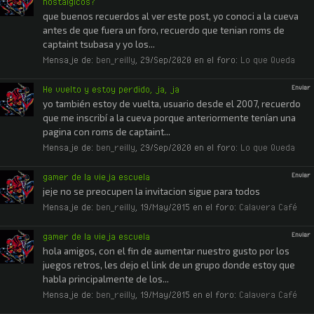
nostálgicos?
que buenos recuerdos al ver este post, yo conoci a la cueva
antes de que fuera un foro, recuerdo que tenian roms de
captaint tsubasa y yo los...
Mensaje de:
ben_reilly
,
29/Sep/2020
en el foro:
Lo que Queda
He vuelto y estoy perdido, ja, ja
Enviar
yo también estoy de vuelta, usuario desde el 2007, recuerdo
que me inscribí a la cueva porque anteriormente tenían una
pagina con roms de captaint...
Mensaje de:
ben_reilly
,
29/Sep/2020
en el foro:
Lo que Queda
gamer de la vieja escuela
Enviar
jeje no se preocupen la invitacion sigue para todos
Mensaje de:
ben_reilly
,
19/May/2015
en el foro:
Calavera Café
gamer de la vieja escuela
Enviar
hola amigos, con el fin de aumentar nuestro gusto por los
juegos retros, les dejo el link de un grupo donde estoy que
habla principalmente de los...
Mensaje de:
ben_reilly
,
19/May/2015
en el foro:
Calavera Café