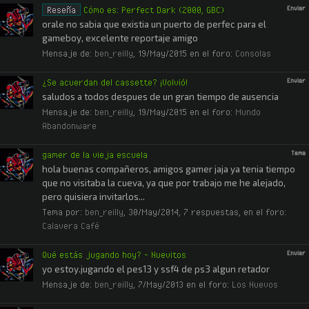
Reseña
Cómo es: Perfect Dark (2000, GBC)
Enviar
orale no sabia que existia un puerto de perfec para el
gameboy, excelente reportaje amigo
Mensaje de:
ben_reilly
,
19/May/2015
en el foro:
Consolas
¿Se acuerdan del cassette? ¡Volvió!
Enviar
saludos a todos despues de un gran tiempo de ausencia
Mensaje de:
ben_reilly
,
19/May/2015
en el foro:
Mundo
Abandonware
gamer de la vieja escuela
Tema
hola buenas compañeros, amigos gamer jaja ya tenia tiempo
que no visitaba la cueva, ya que por trabajo me he alejado,
pero quisiera invitarlos...
Tema por:
ben_reilly
,
30/May/2014
, 7 respuestas, en el foro:
Calavera Café
Qué estás jugando hoy? - Nuevitos
Enviar
yo estoy.jugando el pes13 y ssf4 de ps3 algun retador
Mensaje de:
ben_reilly
,
7/May/2013
en el foro:
Los Nuevos