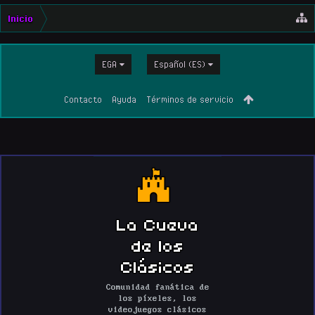
Inicio
EGA
Español (ES)
Contacto
Ayuda
Términos de servicio
La Cueva
de los
Clásicos
Comunidad fanática de
los píxeles, los
videojuegos clásicos