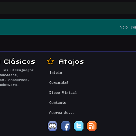
Inicio
Co
 Clásicos
Atajos
 los videojuegos
Inicio
ovedades,
as, concursos,
Comunidad
ndonware.
Disco Virtual
Contacto
Acerca de...