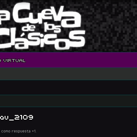
O VIRTUAL
Dav_2109
 como respuesta +1.