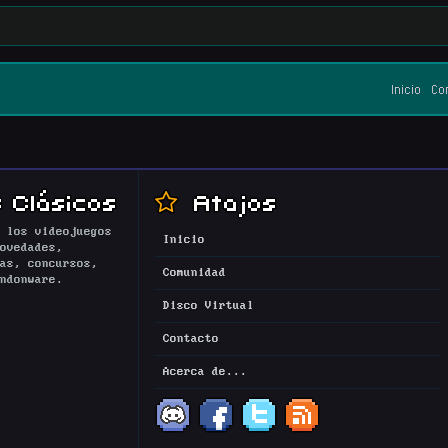
Inicio
Co
 Clásicos
Atajos
 los videojuegos
Inicio
ovedades,
as, concursos,
Comunidad
ndonware.
Disco Virtual
Contacto
Acerca de...