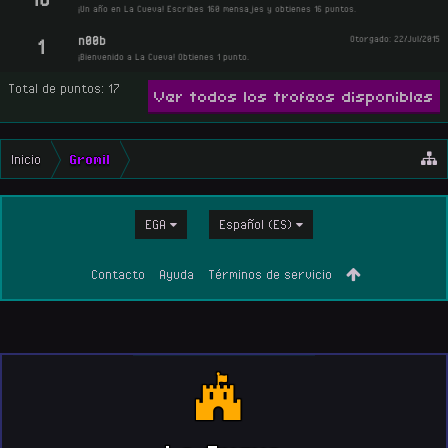
¡Un año en La Cueva! Escribes 160 mensajes y obtienes 16 puntos.
n00b
Otorgado:
22/Jul/2015
1
¡Bienvenido a La Cueva! Obtienes 1 punto.
Total de puntos: 17
Ver todos los trofeos disponibles
Inicio
Gromil
EGA
Español (ES)
Contacto
Ayuda
Términos de servicio