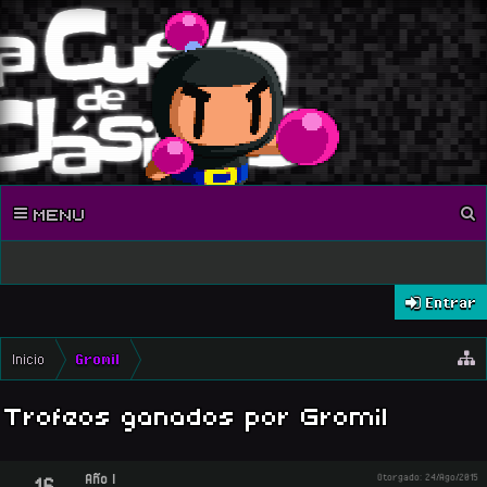
MENU
Entrar
Inicio
Gromil
Trofeos ganados por Gromil
Año I
Otorgado:
24/Ago/2015
16