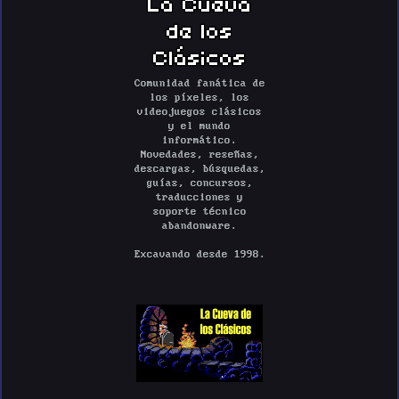
La Cueva
de los
Clásicos
Comunidad fanática de
los píxeles, los
videojuegos clásicos
y el mundo
informático.
Novedades, reseñas,
descargas, búsquedas,
guías, concursos,
traducciones y
soporte técnico
abandonware.
Excavando desde 1998.