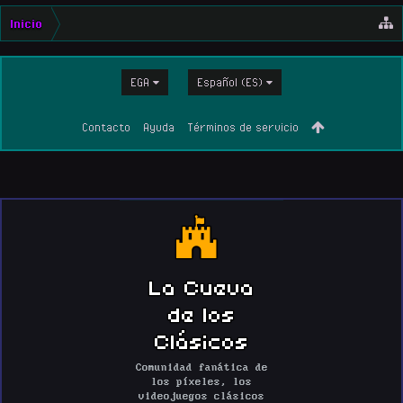
Inicio
EGA
Español (ES)
Contacto
Ayuda
Términos de servicio
La Cueva
de los
Clásicos
Comunidad fanática de
los píxeles, los
videojuegos clásicos