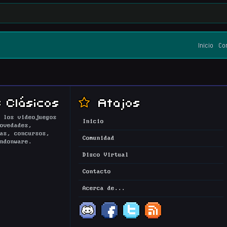
Inicio
Co
 Clásicos
Atajos
 los videojuegos
Inicio
ovedades,
as, concursos,
Comunidad
ndonware.
Disco Virtual
Contacto
Acerca de...