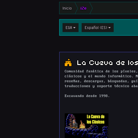
Inicio
iZe
EGA
Español (ES)
La Cueva de los
Comunidad fanática de los píxeles,
clásicos y el mundo informático. N
reseñas, descargas, búsquedas, guí
traducciones y soporte técnico aba
Excavando desde 1998.