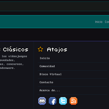
Inicio
Co
 Clásicos
Atajos
 los videojuegos
Inicio
ovedades,
as, concursos,
Comunidad
ndonware.
Disco Virtual
Contacto
Acerca de...