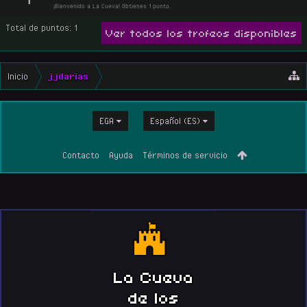
¡Bienvenido a La Cueva! Obtienes 1 punto.
Total de puntos: 1
Ver todos los trofeos disponibles
Inicio
jjdarias
EGA
Español (ES)
Contacto
Ayuda
Términos de servicio
La Cueva
de los