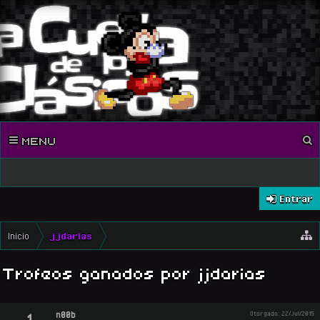
MENU
Entrar
Inicio
jjdarias
Trofeos ganados por jjdarias
n00b
Otorgado:
22/Jul/2015
1