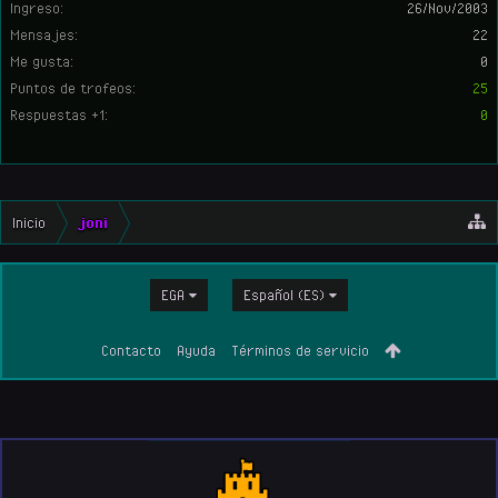
Ingreso:
26/Nov/2003
Mensajes:
22
Me gusta:
0
Puntos de trofeos:
25
Respuestas +1:
0
Inicio
joni
EGA
Español (ES)
Contacto
Ayuda
Términos de servicio