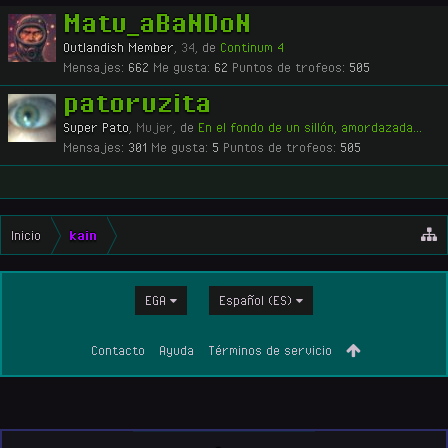
Matu_aBaNDoN
Outlandish Member
, 34,
de
Continum 4
Mensajes:
662
Me gusta:
62
Puntos de trofeos:
505
patoruzita
Super Pato
, Mujer,
de
En el fondo de un sillón, amordazada...
Mensajes:
301
Me gusta:
5
Puntos de trofeos:
505
Inicio
kain
EGA
Español (ES)
Contacto
Ayuda
Términos de servicio