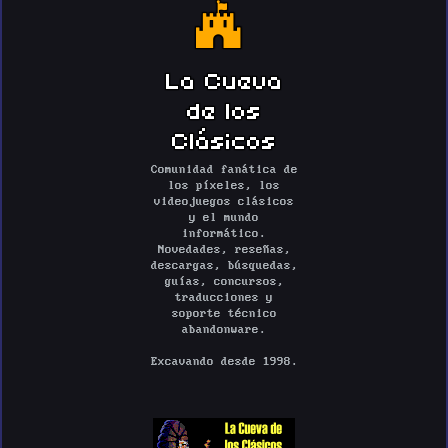
La Cueva
de los
Clásicos
Comunidad fanática de
los píxeles, los
videojuegos clásicos
y el mundo
informático.
Novedades, reseñas,
descargas, búsquedas,
guías, concursos,
traducciones y
soporte técnico
abandonware.
Excavando desde 1998.