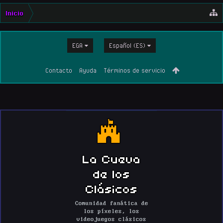
Inicio
EGA
Español (ES)
Contacto
Ayuda
Términos de servicio
La Cueva
de los
Clásicos
Comunidad fanática de
los píxeles, los
videojuegos clásicos