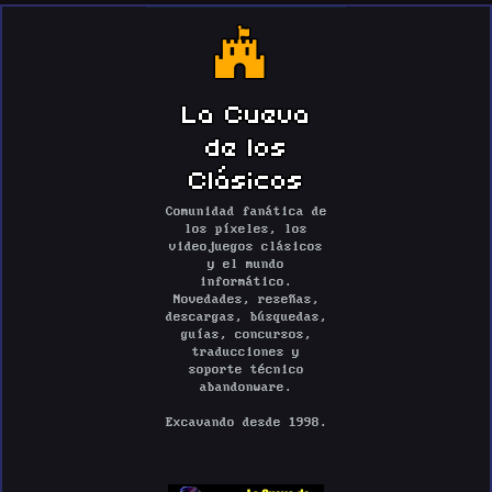
La Cueva
de los
Clásicos
Comunidad fanática de
los píxeles, los
videojuegos clásicos
y el mundo
informático.
Novedades, reseñas,
descargas, búsquedas,
guías, concursos,
traducciones y
soporte técnico
abandonware.
Excavando desde 1998.