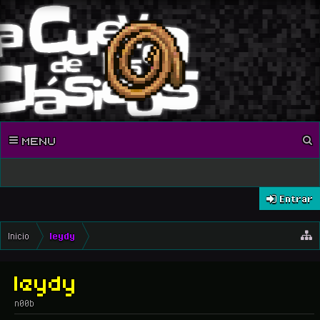
MENU
Entrar
Inicio
leydy
leydy
n00b