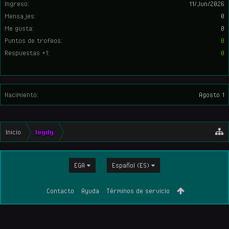
Ingreso:
11/Jun/2026
Mensajes:
0
Me gusta:
0
Puntos de trofeos:
0
Respuestas +1:
0
Nacimiento:
Agosto 1
Inicio
leydy
EGA
Español (ES)
Contacto
Ayuda
Términos de servicio