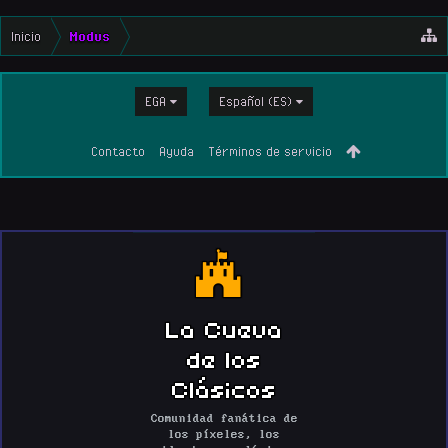
Inicio
Modus
EGA
Español (ES)
Contacto
Ayuda
Términos de servicio
La Cueva
de los
Clásicos
Comunidad fanática de
los píxeles, los