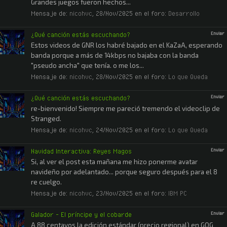
Grandes juegos fueron hechos...
Mensaje de:
nicohvc
,
28/Nov/2025
en el foro:
Desarrollo
¿Qué canción estás escuchando?
Enviar
Estos videos de GNR los habré bajado en el KaZaA, esperando
banda porque a más de 14kbps no bajaba con la banda
"pseudo ancha" que tenía. o me los...
Mensaje de:
nicohvc
,
28/Nov/2025
en el foro:
Lo que Queda
¿Qué canción estás escuchando?
Enviar
re-bienvenido! Siempre me pareció tremendo el videoclip de
Stranged.
Mensaje de:
nicohvc
,
24/Nov/2025
en el foro:
Lo que Queda
Navidad Interactiva: Reyes Magos
Enviar
Si, al ver el post esta mañana me hizo ponerme avatar
navideño por adelantado... porque seguro después para el 8
re cuelgo.
Mensaje de:
nicohvc
,
23/Nov/2025
en el foro:
IBM PC
Galador – El príncipe y el cobarde
Enviar
A 88 centavos la edición estándar (precio regional) en GOG