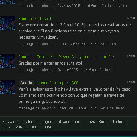
Mensaje de:
nicohvc
,
22/Nov/2025
en el foro:
Feria del Vicio
Paquete Sintesoft
Enviar
Estoy encontrando el 3.0 o el 1.0. Fijate en los resultados de
archive.org Si no funciona tené en cuenta que vayas a
necesitar virtualizar...
Mensaje de:
nicohvc
,
17/Nov/2025
en el foro:
Se Busca
Búsqueda Total - Kito Pizzas (Juegos de Malabar TV)
Enviar
Gracias por mantenernos al tanto!
Mensaje de:
nicohvc
,
8/Nov/2025
en el foro:
Se Busca
Gratis
Juegos Gratis para GOG
Enviar
Venía a avisar esto. No hay llave extra si ya lo tenés (mi caso)
Lo mismo está ocurriendo con lo que regalan a través de
prime gaming. Cuando el...
Mensaje de:
nicohvc
,
1/Nov/2025
en el foro:
Feria del Vicio
Buscar todos los mensajes publicados por nicohvc
Buscar todos los
temas creados por nicohvc