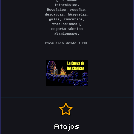
y el mundo
informático.
Novedades, reseñas,
descargas, búsquedas,
guías, concursos,
traducciones y
soporte técnico
abandonware.
Excavando desde 1998.
Atajos