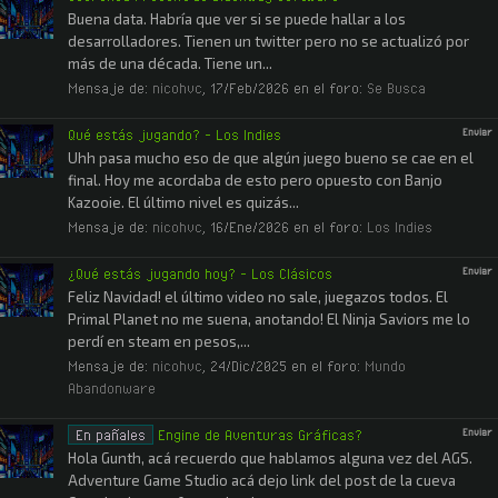
Buena data. Habría que ver si se puede hallar a los
desarrolladores. Tienen un twitter pero no se actualizó por
más de una década. Tiene un...
Mensaje de:
nicohvc
,
17/Feb/2026
en el foro:
Se Busca
Qué estás jugando? - Los Indies
Enviar
Uhh pasa mucho eso de que algún juego bueno se cae en el
final. Hoy me acordaba de esto pero opuesto con Banjo
Kazooie. El último nivel es quizás...
Mensaje de:
nicohvc
,
16/Ene/2026
en el foro:
Los Indies
¿Qué estás jugando hoy? - Los Clásicos
Enviar
Feliz Navidad! el último video no sale, juegazos todos. El
Primal Planet no me suena, anotando! El Ninja Saviors me lo
perdí en steam en pesos,...
Mensaje de:
nicohvc
,
24/Dic/2025
en el foro:
Mundo
Abandonware
En pañales
Engine de Aventuras Gráficas?
Enviar
Hola Gunth, acá recuerdo que hablamos alguna vez del AGS.
Adventure Game Studio acá dejo link del post de la cueva