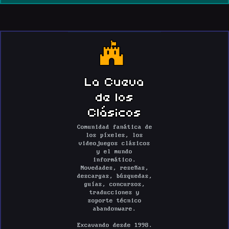
La Cueva
de los
Clásicos
Comunidad fanática de
los píxeles, los
videojuegos clásicos
y el mundo
informático.
Novedades, reseñas,
descargas, búsquedas,
guías, concursos,
traducciones y
soporte técnico
abandonware.
Excavando desde 1998.