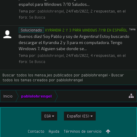
español para Windows 7/10 Saludos...
Tema por:
pablolohrengel
,
24/Feb/2022
, 2 respuestas, en el
foro:
Se Busca
Solucionado
KYRANDIA 2 Y 3 PARA WINDOWS 7/10 EN ESPAÑOL
Tema
Buenos días! Soy Pablo y soy de Argentina! Estoy buscando
descargar el Kyrandia 2 y 3 para mi computadora. Tengo
Windows 7. Alguien sabe donde se...
Tema por:
pablolohrengel
,
24/Feb/2022
, 4 respuestas, en el
foro:
Se Busca
Buscar todos los mensajes publicados por pablolohrengel
Buscar
todos los temas creados por pablolohrengel
Inicio
pablolohrengel
EGA
Español (ES)
Contacto
Ayuda
Términos de servicio