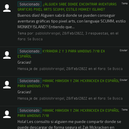
Solucionado
¿ALGUIEN SABE DONDE ENCONTRAR AVENTURAS
Tema
GRAFICAS PIXEL ARTS SCUMM, ESTILO MONKEY ISLAND?
Buenos días! Alguien sabrá donde se pueden conseguir
aventuras gráficas tipo pixel arts, con lenguaje SCUMM, estilo
MONKEY ISLAND? Entiendo que...
Tema por:
pablolohrengel
,
28/Feb/2022
, 3 respuestas, en el
foro:
Se Busca
Solucionado
KYRANDIA 2 Y 3 PARA WINDOWS 7/10 EN
Enviar
ESPAÑOL
Gracias!
Mensaje de:
pablolohrengel
,
28/Feb/2022
en el foro:
Se Busca
Solucionado
MANIAC MANSION Y ZAK MCKRACKEN EN ESPAÑOL
Enviar
PARA WINDOWS 7/10
Gracias!
Mensaje de:
pablolohrengel
,
28/Feb/2022
en el foro:
Se Busca
Solucionado
MANIAC MANSION Y ZAK MCKRACKEN EN ESPAÑOL
Tema
PARA WINDOWS 7/10
Hola! Les consulto si alguien me puede compartir donde se
puede descargar de forma segura el Zak Mckracken en