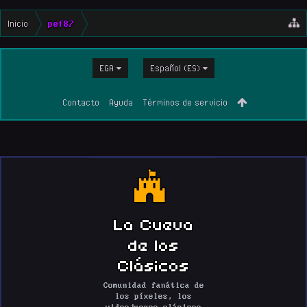
Inicio
pef87
EGA
Español (ES)
Contacto
Ayuda
Términos de servicio
La Cueva
de los
Clásicos
Comunidad fanática de
los píxeles, los