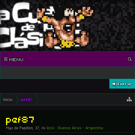
MENU
Entrar
Inicio
pef87
pef87
Myu de Papillon
, 37,
de
Azul - Buenos Aires - Argentina