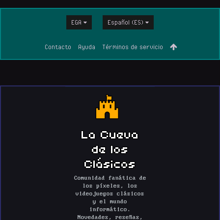
EGA
Español (ES)
Contacto
Ayuda
Términos de servicio
La Cueva
de los
Clásicos
Comunidad fanática de
los píxeles, los
videojuegos clásicos
y el mundo
informático.
Novedades, reseñas,