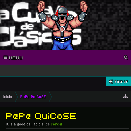
MENU
Entrar
Inicio
PePe QuiCoSE
PePe QuiCoSE
It is a good day to die
,
de
Cerca!