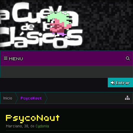
MENU
Entrar
Inicio
PsycoNaut
PsycoNaut
Marciano
, 38,
de
Cydonia