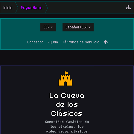
Inicio
PsycoNaut
EGA
Español (ES)
Contacto
Ayuda
Términos de servicio
La Cueva
de los
Clásicos
Comunidad fanática de
los píxeles, los
videojuegos clásicos