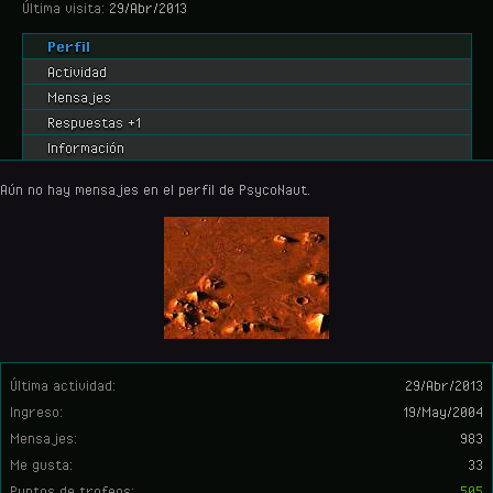
Última visita:
29/Abr/2013
Perfil
Actividad
Mensajes
Respuestas +1
Información
Aún no hay mensajes en el perfil de PsycoNaut.
Última actividad:
29/Abr/2013
Ingreso:
19/May/2004
Mensajes:
983
Me gusta:
33
Puntos de trofeos:
505