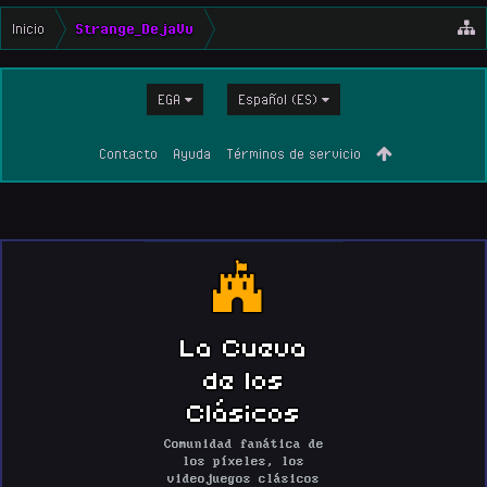
Inicio
Strange_DejaVu
EGA
Español (ES)
Contacto
Ayuda
Términos de servicio
La Cueva
de los
Clásicos
Comunidad fanática de
los píxeles, los
videojuegos clásicos