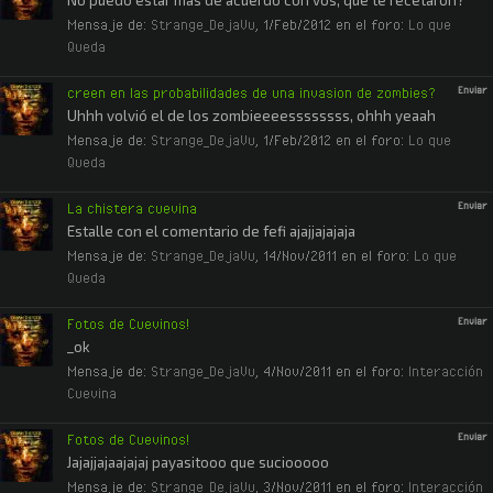
No puedo estar mas de acuerdo con vos, que te recetaron?
Mensaje de:
Strange_DejaVu
,
1/Feb/2012
en el foro:
Lo que
Queda
creen en las probabilidades de una invasion de zombies?
Enviar
Uhhh volvió el de los zombieeeessssssss, ohhh yeaah
Mensaje de:
Strange_DejaVu
,
1/Feb/2012
en el foro:
Lo que
Queda
La chistera cuevina
Enviar
Estalle con el comentario de fefi ajajjajajaja
Mensaje de:
Strange_DejaVu
,
14/Nov/2011
en el foro:
Lo que
Queda
Fotos de Cuevinos!
Enviar
_ok
Mensaje de:
Strange_DejaVu
,
4/Nov/2011
en el foro:
Interacción
Cuevina
Fotos de Cuevinos!
Enviar
Jajajjajaajajaj payasitooo que suciooooo
Mensaje de:
Strange_DejaVu
,
3/Nov/2011
en el foro:
Interacción