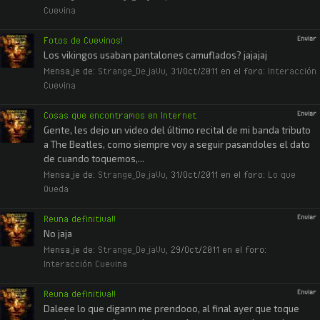
Cuevina
Fotos de Cuevinos!
Enviar
Los vikingos usaban pantalones camuflados? jajajaj
Mensaje de:
Strange_DejaVu
,
31/Oct/2011
en el foro:
Interacción
Cuevina
Cosas que encontramos en Internet
Enviar
Gente, les dejo un video del último recital de mi banda tributo
a The Beatles, como siempre voy a seguir pasandoles el dato
de cuando toquemos,...
Mensaje de:
Strange_DejaVu
,
31/Oct/2011
en el foro:
Lo que
Queda
Reuna definitiva!!
Enviar
No jaja
Mensaje de:
Strange_DejaVu
,
29/Oct/2011
en el foro:
Interacción Cuevina
Reuna definitiva!!
Enviar
Daleee lo que digann me prendooo, al final ayer que toque