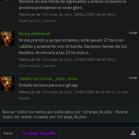
termine en una fiesta de egresados y estuvo re bueno la
proxima prendanse no sean giles
Mensaje de:
Strange_DejaVu
,
28/Oct/2011
en el foro:
Interacción Cuevina
Reuna definitiva!!
Enviar
Yo me prendo y ya que estamos, este jueves 27 toco en
cabildo y juramento con mi banda. Hacemos temas de los
beatles. Arrancaría a las 22 hs mas o...
Mensaje de:
Strange_DejaVu
,
24/Oct/2011
en el foro:
Interacción Cuevina
Salidas nocturnas, jodas, minas...
Enviar
Estudia turismo para eso gil jaja
Mensaje de:
Strange_DejaVu
,
21/Oct/2011
en el foro:
Lo que
Queda
Buscar todos los mensajes publicados por Strange_DejaVu
Buscar
todos los temas creados por Strange_DejaVu
Inicio
Strange_DejaVu