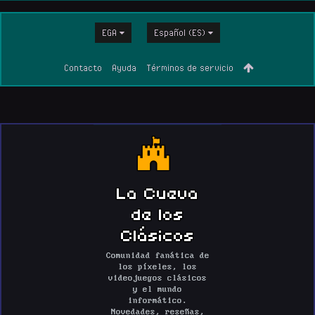
EGA
Español (ES)
Contacto
Ayuda
Términos de servicio
La Cueva
de los
Clásicos
Comunidad fanática de
los píxeles, los
videojuegos clásicos
y el mundo
informático.
Novedades, reseñas,