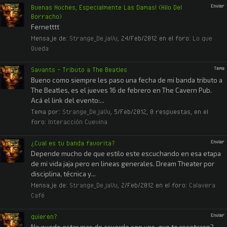
Buenas Noches, Especialmente Las Damas! (Hilo Del
Enviar
Borracho)
Fernetttt
Mensaje de:
Strange_DejaVu
,
24/Feb/2012
en el foro:
Lo que
Queda
Savants - Tributo a The Beatles
Tema
Bueno como siempre les paso una fecha de mi banda tributo a
The Beatles, es el jueves 16 de febrero en The Cavern Pub.
Acá el link del evento:...
Tema por:
Strange_DejaVu
,
5/Feb/2012
, 0 respuestas, en el
foro:
Interacción Cuevina
¿Cual es tu banda favorita?
Enviar
Depende mucho de que estilo este escuchando en esa etapa
de mi vida jaja pero en lineas generales. Dream Theater por
disciplina, técnica y...
Mensaje de:
Strange_DejaVu
,
2/Feb/2012
en el foro:
Calavera
Café
quieren?
Enviar