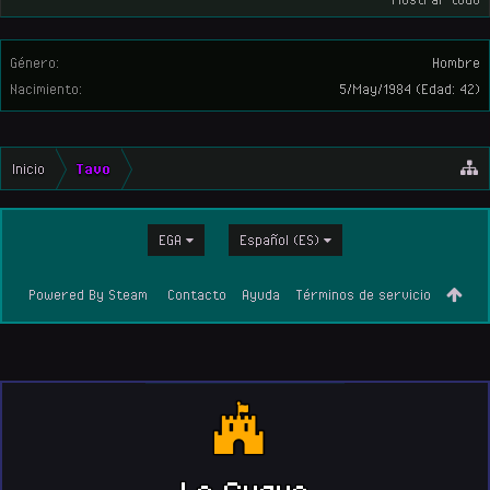
Género:
Hombre
Nacimiento:
5/May/1984
(Edad: 42)
Inicio
Tavo
EGA
Español (ES)
Powered By Steam
Contacto
Ayuda
Términos de servicio
La Cueva