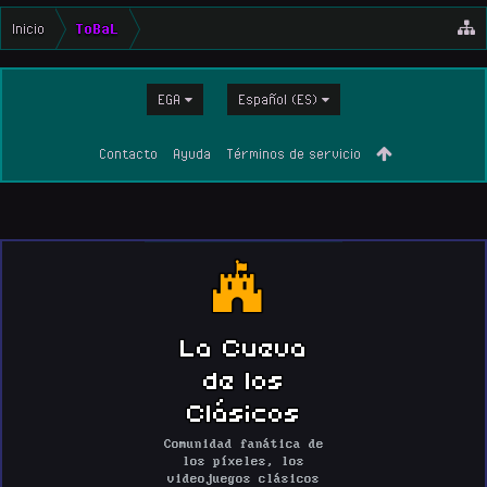
Inicio
ToBaL
EGA
Español (ES)
Contacto
Ayuda
Términos de servicio
La Cueva
de los
Clásicos
Comunidad fanática de
los píxeles, los
videojuegos clásicos