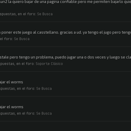
un2 la quiero bajar de una pagina confiable pero me permiten bajarlo qu
espuestas, en el foro:
Se Busca
poner este juego al casstellano. gracias a ud. ya tengo el jugo pero teng
el foro:
Se Busca
 instale pero tengo un problema, puedo jugar una o dos veces y luego se cl
spuestas, en el foro:
Soporte Clásico
ajar el worms
spuestas, en el foro:
Se Busca
ajar el worms
spuestas, en el foro:
Se Busca