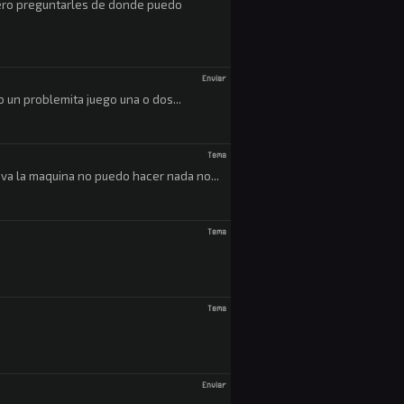
iero preguntarles de donde puedo
Enviar
o un problemita juego una o dos...
Tema
ava la maquina no puedo hacer nada no...
Tema
Tema
Enviar