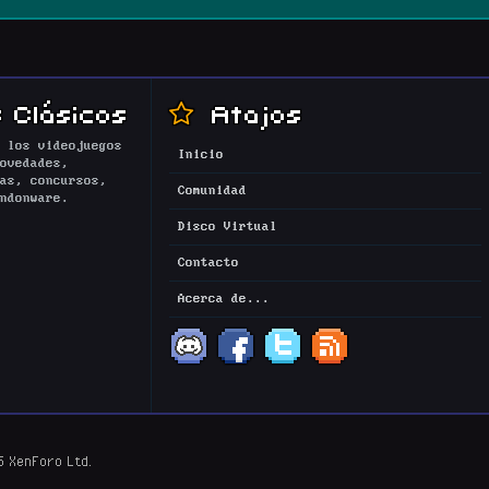
 Clásicos
Atajos
 los videojuegos
Inicio
ovedades,
as, concursos,
Comunidad
ndonware.
Disco Virtual
Contacto
Acerca de...
5 XenForo Ltd.