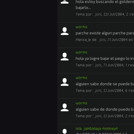
hola estoy buscando el goldens
bajarlo...
Tema por:
joni
,
22/Jul/2004
, 2 r
worms
parche existe algun parche para 
Mensaje de:
joni
,
7/Jun/2004
en 
worms
hola ya logre bajar el juego lo
Tema por:
joni
,
7/Jun/2004
, 1 re
worms
alguien sabe donde se puede b
Tema por:
joni
,
2/Jun/2004
, 6 re
worms
alguien sabe de donde puedo b
Tema por:
joni
,
2/Jun/2004
, 2 re
isla jambalaya monkey4