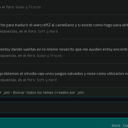
 el foro:
Guías y Trucos
che para traducir el warcraft2 al castellano y si existe como hago para ob
respuestas, en el foro:
Soft y Hard
estoy dando vueltas en lo mismo nesecito que me ayuden estoy encontrando
respuestas, en el foro:
Guías y Trucos
problemas el otrodia vaje unos juegos salvados y nose como utilizarlos no
espuestas, en el foro:
Soft y Hard
r joni
Buscar todos los temas creados por joni
Inicio
Co