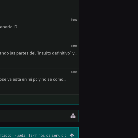
Tema
tenerlo :D
Tema
 las partes del "insulto definitivo" y...
Tema
se ya esta en mi pc y no se como...
ntacto
Ayuda
Términos de servicio