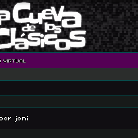
O VIRTUAL
por joni