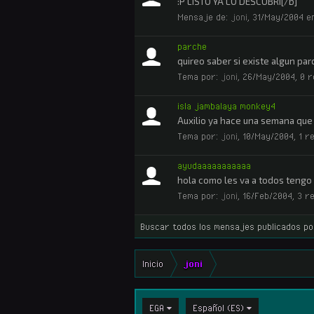
:P LISTO YA LO DESCUBRI[/b]
Mensaje de:
joni
,
31/May/2004
en
parche
quireo saber si existe algun par
Tema por:
joni
,
26/May/2004
, 0 
isla jambalaya monkey4
Auxilio ya hace una semana que 
Tema por:
joni
,
10/May/2004
, 1 
ayudaaaaaaaaaaa
hola como les va a todos tengo 
Tema por:
joni
,
16/Feb/2004
, 3 r
Buscar todos los mensajes publicados po
Inicio
joni
EGA
Español (ES)